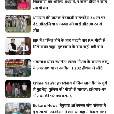
चित्रकारों का भविष्य अधर में, न कला दीर्घा न कोई
स्थायी मंच
थॉम्पसन की घातक गेंदबाजी बांग्लादेश 54 रन पर
ढेर, ऑस्ट्रेलिया एकादश की पारी और 38 रन से
जीत
BJP में शामिल होने के बाद पहली बार PM मोदी से
मिले राघव चड्ढा, मुलाकात के बाद कही बड़ी बात
अमरनाथ यात्रा स्थगित: खराब मौसम के कारण जम्मू
से अमरनाथ यात्रा स्थगित, 1,202 तीर्थयात्री लौटे
Crime News: हजारीबाग में प्रिंस खान गैंग के गुर्गे
से मुठभेड़, पुलिस की गोली से घायल; हथियार-बम
और धमकी भरे पर्चे बरामद
Bokaro News: तेनुघाट अधिवक्ता संघ परिसर में
गुरु सारथी फाउंडेशन ने लगाया महा मेडिकल मेला