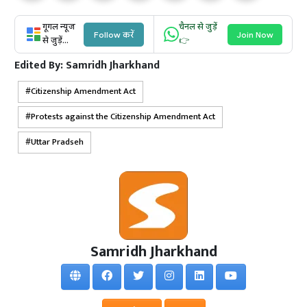
गूगल न्यूज
चैनल से जुड़ें
Follow करें
Join Now
से जुड़ें...
👉
Edited By:
Samridh Jharkhand
Citizenship Amendment Act
Protests against the Citizenship Amendment Act
Uttar Pradseh
Samridh Jharkhand