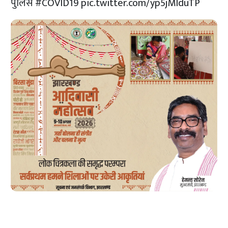
पुलिस
#COVID19
pic.twitter.com/yp5jMlduTP