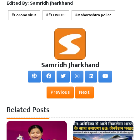
Edited By:
Samridh Jharkhand
Corona virus
#COVID19
Maharashtra police
Samridh Jharkhand
Previous
Next
Related Posts