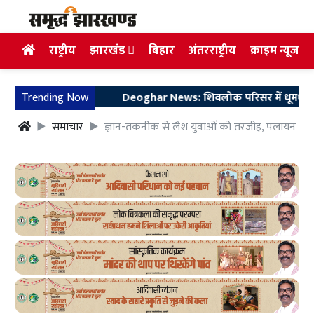
राष्ट्रीय
झारखंड
बिहार
अंतरराष्ट्रीय
क्राइम न्यूज
Trending Now
Deoghar News: शिवलोक परिसर में धूमधाम से मनाय
समाचार
ज्ञान-तकनीक से लैश युवाओं को तरजीह, पलायन मुझे चुभ