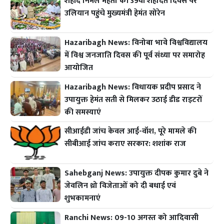
शहीद निर्मल महतो की 39वीं शहादत दिवस पर
उलियान पहुंचे मुख्यमंत्री हेमंत सोरेन
Hazaribagh News: विनोबा भावे विश्वविद्यालय
में विश्व जनजाति दिवस की पूर्व संध्या पर समारोह
आयोजित
Hazaribagh News: विधायक प्रदीप प्रसाद ने
उपायुक्त हेमंत सती से मिलकर उठाई डीड राइटरों
की समस्याएं
सीआईडी जांच केवल आई-वॉश, पूरे मामले की
सीबीआई जांच कराए सरकार: शशांक राज
Sahebganj News: उपायुक्त दीपक कुमार दुबे ने
जेवलिन थ्रो विजेताओं को दी बधाई एवं
शुभकामनाएं
Ranchi News: 09-10 अगस्त को आदिवासी