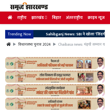
राष्ट्रीय
झारखंड
बिहार
अंतरराष्ट्रीय
क्राइम न्यूज
Trending Now
Sahibganj News: SBI ने खोला ‘जिंदगी का खाता’,
विधानसभा चुनाव 2024
Chaibasa news: मंइयाँ सम्मान यात्रा