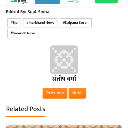
से जुड़ें...
👉
Edited By:
Sujit Sinha
Bjp
Jharkhand News
Kalpana Soren
Samridh News
संतोष वर्मा
Previous
Next
Related Posts