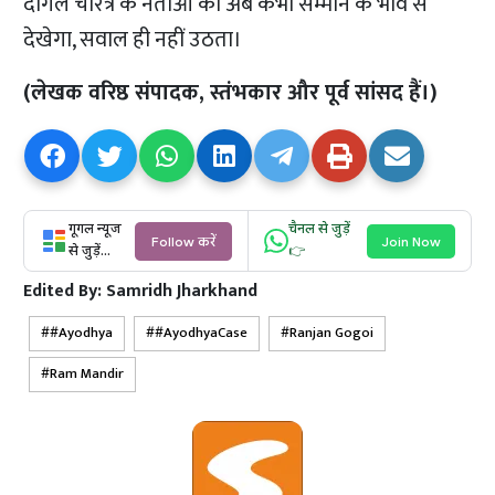
दोगले चरित्र के नेताओं को अब कभी सम्मान के भाव से
देखेगा, सवाल ही नहीं उठता।
(लेखक वरिष्ठ संपादक, स्तंभकार और पूर्व सांसद हैं।)
गूगल न्यूज
चैनल से जुड़ें
Follow करें
Join Now
से जुड़ें...
👉
Edited By:
Samridh Jharkhand
#Ayodhya
#AyodhyaCase
Ranjan Gogoi
Ram Mandir