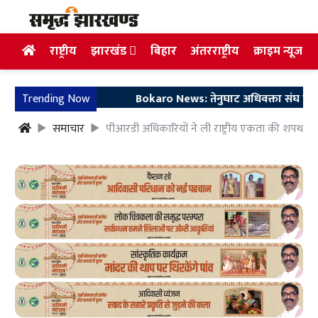
राष्ट्रीय
झारखंड
बिहार
अंतरराष्ट्रीय
क्राइम न्यूज
Trending Now
Bokaro News: तेनुघाट अधिवक्ता संघ परिसर में गु
समाचार
पीआरडी अधिकारियों ने ली राष्ट्रीय एकता की शपथ