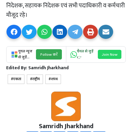
निदेशक, सहायक निदेशक एवं सभी पदाधिकारी व कर्मचारी
मौजूद रहे।
गूगल न्यूज
चैनल से जुड़ें
Follow करें
Join Now
से जुड़ें...
👉
Edited By:
Samridh Jharkhand
एकता
राष्ट्रीय
शपथ
Samridh Jharkhand