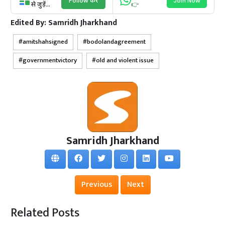
Follow करें
Join Now
से जुड़ें...
👉
Edited By:
Samridh Jharkhand
amitshahsigned
bodolandagreement
governmentvictory
old and violent issue
Samridh Jharkhand
Previous
Next
Related Posts