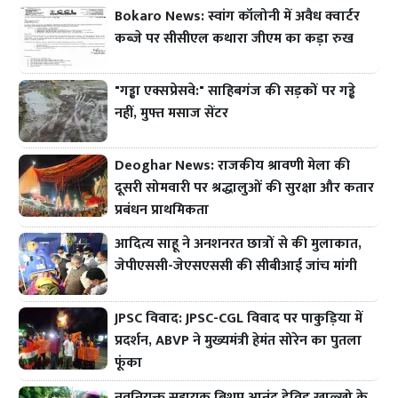
Bokaro News: स्वांग कॉलोनी में अवैध क्वार्टर
कब्जे पर सीसीएल कथारा जीएम का कड़ा रुख
"गड्ढा एक्सप्रेसवे:" साहिबगंज की सड़कों पर गड्ढे
नहीं, मुफ्त मसाज सेंटर
Deoghar News: राजकीय श्रावणी मेला की
दूसरी सोमवारी पर श्रद्धालुओं की सुरक्षा और कतार
प्रबंधन प्राथमिकता
आदित्य साहू ने अनशनरत छात्रों से की मुलाकात,
जेपीएससी-जेएसएससी की सीबीआई जांच मांगी
JPSC विवाद: JPSC-CGL विवाद पर पाकुड़िया में
प्रदर्शन, ABVP ने मुख्यमंत्री हेमंत सोरेन का पुतला
फूंका
नवनियुक्त सहायक बिशप आनंद डेविड खाल्खो के