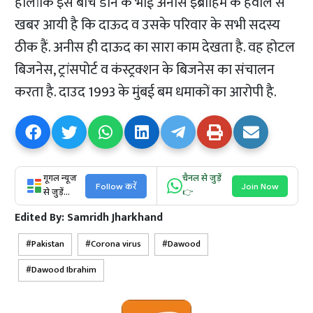
हालांकि इस बीच डाॅन के भाई अनीस इब्राहिम के हवाले से
खबर आयी है कि दाऊद व उसके परिवार के सभी सदस्य
ठीक हैं. अनीस ही दाऊद का सारा काम देखता है. वह होटल
बिजनेस, ट्रांसपोर्ट व कंस्ट्रक्शन के बिजनेस का संचालन
करता है. दाउद 1993 के मुंबई बम धमाकों का आरोपी है.
गूगल न्यूज
चैनल से जुड़ें
Follow करें
Join Now
से जुड़ें...
👉
Edited By:
Samridh Jharkhand
Pakistan
Corona virus
Dawood
Dawood Ibrahim