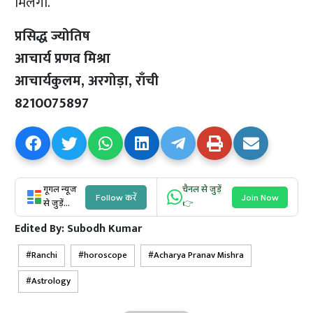
मिलेगा.
प्रसिद्ध ज्योतिष
आचार्य प्रणव मिश्रा
आचार्यकुलम, अरगोड़ा, राँची
8210075897
गूगल न्यूज
चैनल से जुड़ें
Follow करें
Join Now
से जुड़ें...
👉
Edited By:
Subodh Kumar
Ranchi
horoscope
Acharya Pranav Mishra
Astrology