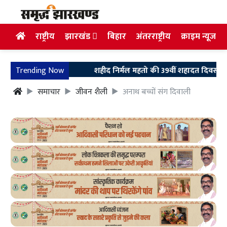
राष्ट्रीय
झारखंड
बिहार
अंतरराष्ट्रीय
क्राइम न्यूज
Trending Now
शहीद निर्मल महतो की 39वीं शहादत दिवस पर उलियान पह
समाचार
जीवन शैली
अनाथ बच्चों संग दिवाली