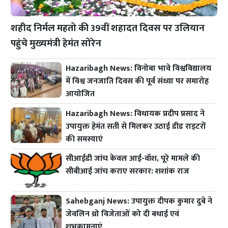
शहीद निर्मल महतो की 39वीं शहादत दिवस पर उलियान
पहुंचे मुख्यमंत्री हेमंत सोरेन
Hazaribagh News: विनोबा भावे विश्वविद्यालय
में विश्व जनजाति दिवस की पूर्व संध्या पर समारोह
आयोजित
Hazaribagh News: विधायक प्रदीप प्रसाद ने
उपायुक्त हेमंत सती से मिलकर उठाई डीड राइटरों
की समस्याएं
सीआईडी जांच केवल आई-वॉश, पूरे मामले की
सीबीआई जांच कराए सरकार: शशांक राज
Sahebganj News: उपायुक्त दीपक कुमार दुबे ने
जेवलिन थ्रो विजेताओं को दी बधाई एवं
शुभकामनाएं