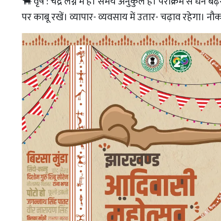
🐂 वृष : चंद्र लग्न में है। समय अनुकुल है। पराक्रम से धन 
पर काबू रखें। व्यापार- व्यवसाय में उतार- चढ़ाव रहेगा। नौ